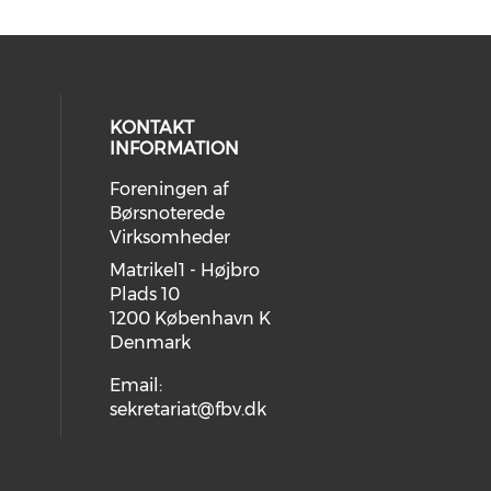
KONTAKT
INFORMATION
Foreningen af
ial media on linkedin (opens in a
Børsnoterede
Virksomheder
Matrikel1 - Højbro
Plads 10
1200 København K
Denmark
Email:
sekretariat@fbv.dk