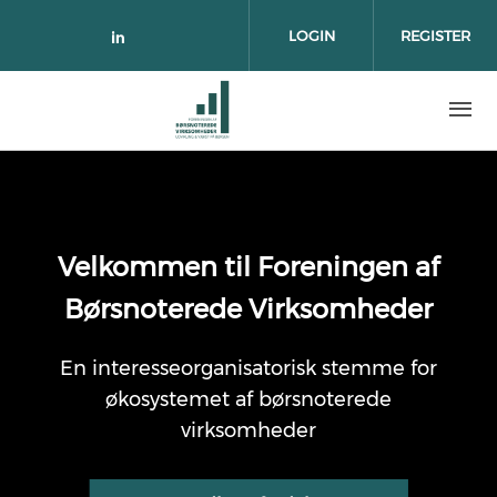
Skip to main content
LOGIN
REGISTER
Check our social media on link
Velkommen til Foreningen af
Børsnoterede Virksomheder
En interesseorganisatorisk stemme for
økosystemet af børsnoterede
virksomheder