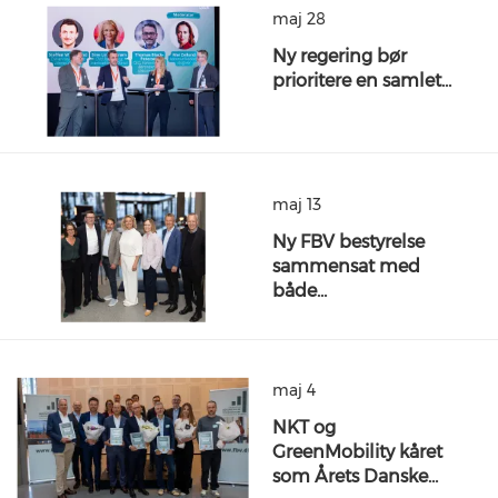
maj 28
Ny regering bør
prioritere en samlet…
maj 13
Ny FBV bestyrelse
sammensat med
både…
maj 4
NKT og
GreenMobility kåret
som Årets Danske…