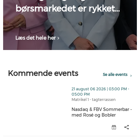
børsmarkedet er rykket…
Læs det hele her
Kommende events
Se alle events
thumbnails Nasdaq & FBV Sommerbar - med Rosé og B
21 august 06 2026 | 03:00 PM -
05:00 PM
Matrikel 1 - tagterrassen
Nasdaq & FBV Sommerbar -
med Rosé og Bobler
Nasdaq & FBV Sommerbar - med