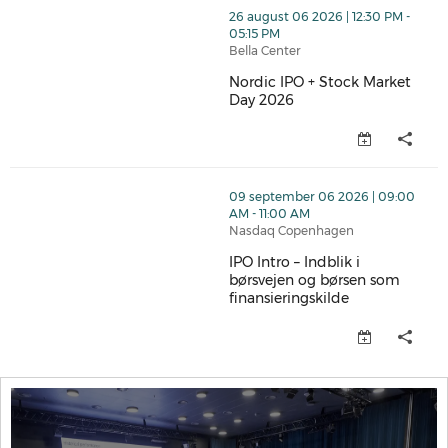
thumbnails Nordic IPO + Stock Market Day 2026 (open
26 august 06 2026 | 12:30 PM -
05:15 PM
Bella Center
Nordic IPO + Stock Market
Day 2026
Nordic IPO + Stock Market Day
thumbnails IPO Intro – Indblik i børsvejen og børsen s
09 september 06 2026 | 09:00
AM - 11:00 AM
Nasdaq Copenhagen
IPO Intro – Indblik i
børsvejen og børsen som
finansieringskilde
IPO Intro – Indblik i børsvejen 